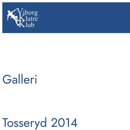
Skip
to
content
Galleri
Tilbage
Tosseryd 2014